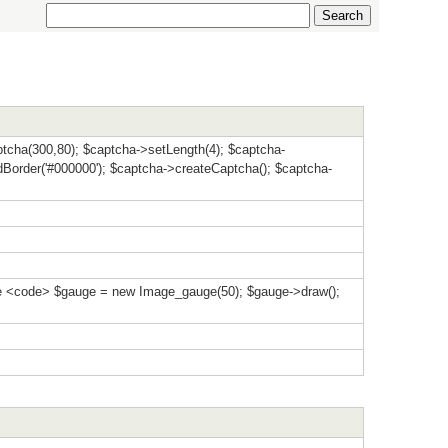
cha(300,80); $captcha->setLength(4); $captcha-
order('#000000'); $captcha->createCaptcha(); $captcha-
e <code> $gauge = new Image_gauge(50); $gauge->draw();