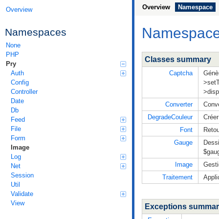
Overview
Namespace
Overview
Namespac
Namespaces
None
PHP
Classes summary
Pry
Captcha
Génèr
Auth
>setT
Config
>disp
Controller
Date
Converter
Conve
Db
DegradeCouleur
Créer
Feed
File
Font
Retou
Form
Gauge
Dessi
Image
$gaug
Log
Image
Gesti
Net
Session
Traitement
Appli
Util
Validate
View
Exceptions summa