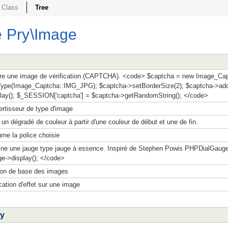
Class
Tree
e
Pry
\Image
e une image de vérification (CAPTCHA). <code> $captcha = new Image_Capt
ype(Image_Captcha::IMG_JPG); $captcha->setBorderSize(2); $captcha->addB
lay(); $_SESSION['captcha'] = $captcha->getRandomString(); </code>
rtisseur de type d'image
 un dégradé de couleur à partir d'une couleur de début et une de fin.
rne la police choisie
ne une jauge type jauge à essence. Inspiré de Stephen Powis PHPDialGaug
e->display(); </code>
on de base des images
cation d'effet sur une image
ry